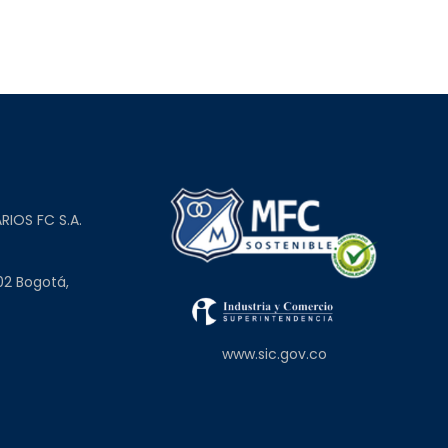
L
RIOS FC S.A.
02 Bogotá,
www.sic.gov.co