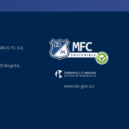
L
RIOS FC S.A.
02 Bogotá,
www.sic.gov.co