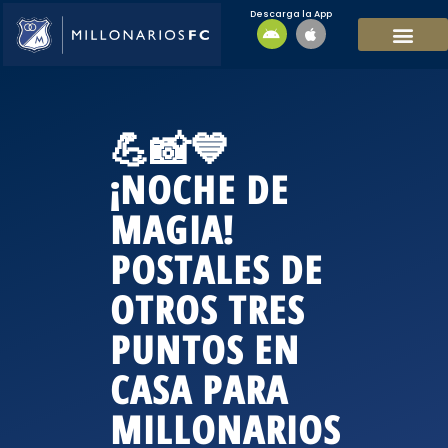
Descarga la App
EQUIPO MASCULI
EQUIPO FEMENINO
MFC SOSTENIBL
💪📸💙
¡NOCHE DE
MAGIA!
POSTALES DE
OTROS TRES
PUNTOS EN
CASA PARA
MILLONARIOS