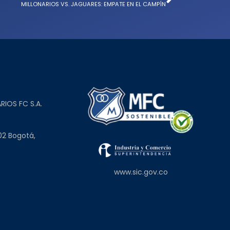
MILLONARIOS VS. JAGUARES: EMPATE EN EL CAMPÍN
L
RIOS FC S.A.
02 Bogotá,
www.sic.gov.co