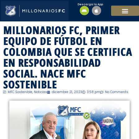
Descarga la App
EQUIPO MASCULI
EQUIPO FEMENINO
MFC SOSTENIBL
MILLONARIOS FC, PRIMER
EQUIPO DE FÚTBOL EN
COLOMBIA QUE SE CERTIFICA
EN RESPONSABILIDAD
SOCIAL. NACE MFC
SOSTENIBLE
MFC Sostenible
,
Noticias
diciembre 21, 2023
3:58 pm
No Comments