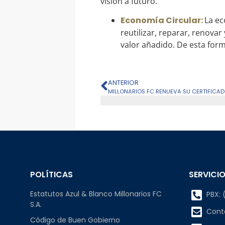
visión a futuro.
Economía Circular:
La ec
reutilizar, reparar, renovar
valor añadido. De esta forma
ANTERIOR
MILLONARIOS FC RENUEVA SU CERTIFICAD
POLÍTICAS
SERVICIO
Estatutos Azul & Blanco Millonarios FC
PBX: (
S.A.
Cont
Código de Buen Gobierno