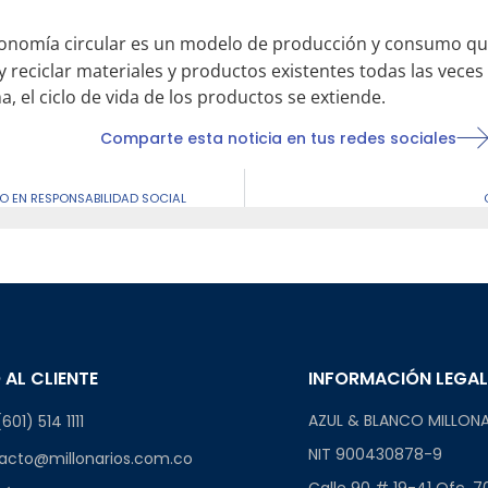
onomía circular es un modelo de producción y consumo que 
 y reciclar materiales y productos existentes todas las vece
, el ciclo de vida de los productos se extiende.
Comparte esta noticia en tus redes sociales
O EN RESPONSABILIDAD SOCIAL
 AL CLIENTE
INFORMACIÓN LEGA
AZUL & BLANCO MILLONA
601) 514 1111
NIT 900430878-9
acto@millonarios.com.co
Calle 90 # 19-41 Ofc. 7