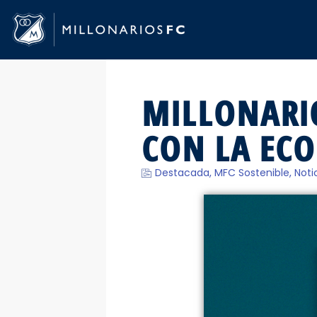
MILLONARI
CON LA EC
Destacada
,
MFC Sostenible
,
Noti