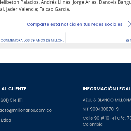
libeton Palacios, Andrés Llinás, Jorge Arias, Danovis Bangu
al, Jader Valencia; Falcao García.
Comparte esta noticia en tus redes sociales
LEGADO Y ETERNIDAD: LA COLECCIÓN QUE CONMEMORA LOS 79 AÑOS DE MILLONARIOS
📸
 AL CLIENTE
INFORMACIÓN LEGA
AZUL & BLANCO MILLONA
601) 514 1111
NIT 900430878-9
acto@millonarios.com.co
Calle 90 # 19-41 Ofc. 7
 Ética
Colombia