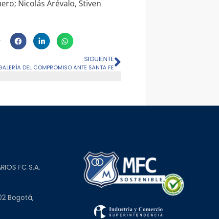
ero; Nicolás Arévalo, Stiven
SIGUIENTE
 GALERÍA DEL COMPROMISO ANTE SANTA FE
L
RIOS FC S.A.
02 Bogotá,