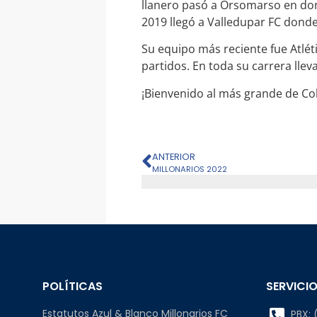
llanero pasó a Orsomarso en dond
2019 llegó a Valledupar FC donde 
Su equipo más reciente fue Atlé
partidos. En toda su carrera lle
¡Bienvenido al más grande de Col
ANTERIOR
MILLONARIOS 2022
POLÍTICAS
SERVICIO
Estatutos Azul & Blanco Millonarios FC
PBX: (