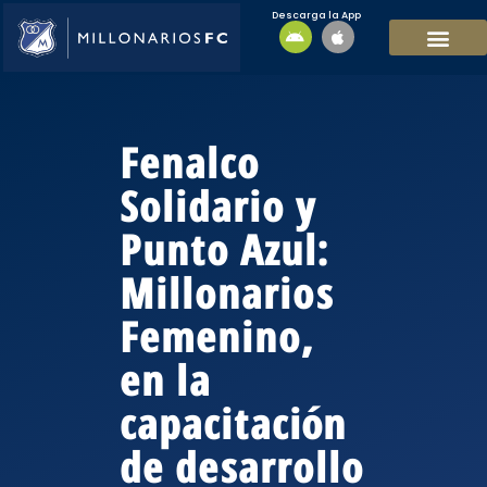
Descarga la App
EQUIPO MASCULI
EQUIPO FEMENINO
MFC SOSTENIBL
Fenalco
Solidario y
Punto Azul:
Millonarios
Femenino,
en la
capacitación
de desarrollo