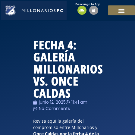
Descarga la App
EQUIPO MASCULI
EQUIPO FEMENINO
MFC SOSTENIBL
FECHA 4:
GALERÍA
MILLONARIOS
VS. ONCE
CALDAS
junio 12, 2025
11:41 am
No Comments
Revisa aquí la galería del
compromiso entre Millonarios y
Once Caldas por la fecha 4 de la