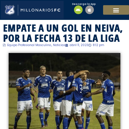
Descarga la App
EQUIPO MASCULI
EQUIPO FEMENINO
MFC SOSTENIBL
EMPATE A UN GOL EN NEIVA,
POR LA FECHA 13 DE LA LIGA
Equipo Profesional Masculino.
,
Noticias
abril 11, 2023
8:12 pm