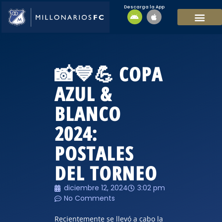
Descarga la App
EQUIPO MASCULI
EQUIPO FEMENINO
MFC SOSTENIBL
📸💙💪 COPA
AZUL &
BLANCO
2024:
POSTALES
DEL TORNEO
diciembre 12, 2024
3:02 pm
No Comments
Recientemente se llevó a cabo la