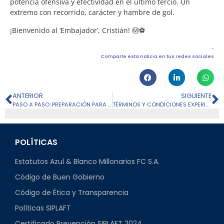
potencia ofensiva y efectividad en el último tercio. Un
extremo con recorrido, carácter y hambre de gol.
¡Bienvenido al ‘Embajador’, Cristián! Ⓜ⚽
Comparte esta noticia en tus redes sociales
ANTERIOR
SIGUIENTE
PASO A PASO: PREPARACIÓN PARA LOS CUADRANGULARES SEMIFINALES
TÉRMINOS Y CONDICIONES EXPERIENCIA EMBAJADORA EN EL ESTADIO “EL CAMPÍN”
POLÍTICAS
Estatutos Azul & Blanco Millonarios FC S.A.
Código de Buen Gobierno
Código de Ética y Transparencia
Políticas SIPLAFT
Certificado Prevención SIPLAFT 2024