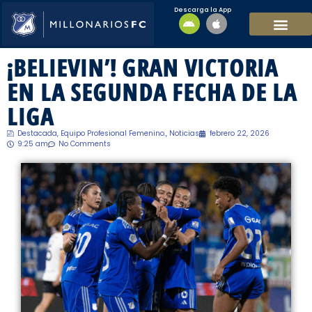
Descarga la App
EQUIPO MASCULI
EQUIPO FEMENINO
MFC SOSTENIBL
¡BELIEVIN’! GRAN VICTORIA
EN LA SEGUNDA FECHA DE LA
LIGA
Destacada
,
Equipo Profesional Femenino.
,
Noticias
febrero 22, 2026
9:25 am
No Comments