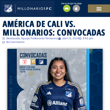
Descarga la App
EQUIPO MASCULI
EQUIPO FEMENINO
MFC SOSTENIBL
AMÉRICA DE CALI VS.
MILLONARIOS: CONVOCADAS
Destacada
,
Equipo Profesional Femenino.
abril 12, 2024
8:53 pm
No Comments