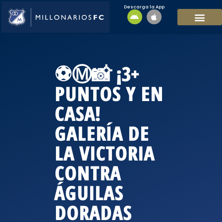
Descarga la App
EQUIPO MASCULI
EQUIPO FEMENINO
MFC SOSTENIBL
⚽Ⓜ️📸 ¡3+
PUNTOS Y EN
CASA!
GALERÍA DE
LA VICTORIA
CONTRA
ÁGUILAS
DORADAS