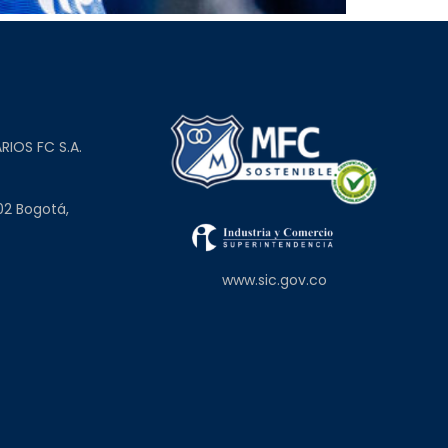
L
RIOS FC S.A.
02 Bogotá,
www.sic.gov.co