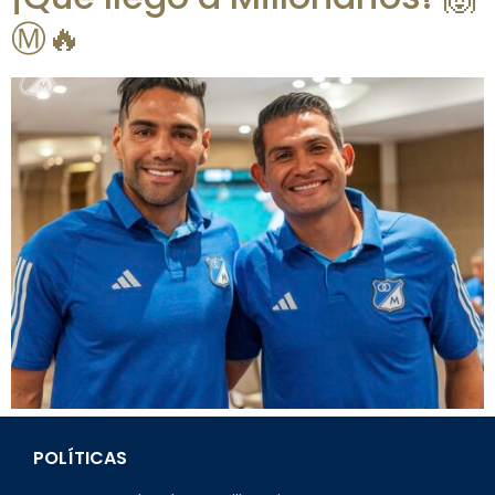
Ⓜ️🔥
POLÍTICAS