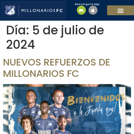
Descarga la App
EQUIPO MASCULI
EQUIPO FEMENINO
MFC SOSTENIBL
Día:
5 de julio de
2024
NUEVOS REFUERZOS DE
MILLONARIOS FC