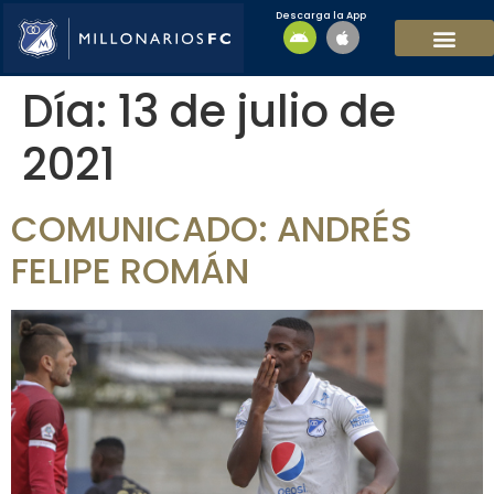
Descarga la App
EQUIPO MASCULI
EQUIPO FEMENINO
MFC SOSTENIBL
Día:
13 de julio de
2021
COMUNICADO: ANDRÉS
FELIPE ROMÁN