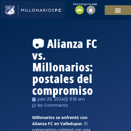
Descarga la App
EQUIPO MASCULI
EQUIPO FEMENINO
MFC SOSTENIBL
📷 Alianza FC
vs.
Millonarios:
postales del
compromiso
julio 29, 2024
11:18 am
No Comments
Millonarios se enfrentó con
Alianza FC en Valledupar.
El
compromiso culminó con una