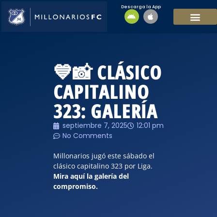
Descarga la App
EQUIPO MASCULI
EQUIPO FEMENINO
MFC SOSTENIBL
💙📸 CLÁSICO
CAPITALINO
323: GALERÍA
septiembre 7, 2025
12:01 pm
No Comments
Millonarios jugó este sábado el
clásico capitalino 323 por Liga.
Mira aquí la galería del
compromiso.