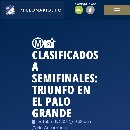
Descarga la App
EQUIPO MASCULI
EQUIPO FEMENINO
MFC SOSTENIBL
Ⓜ️📸
CLASIFICADOS
A
SEMIFINALES:
TRIUNFO EN
EL PALO
GRANDE
octubre 11, 2025
9:38 am
No Comments