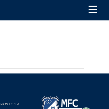
L
RIOS FC S.A.