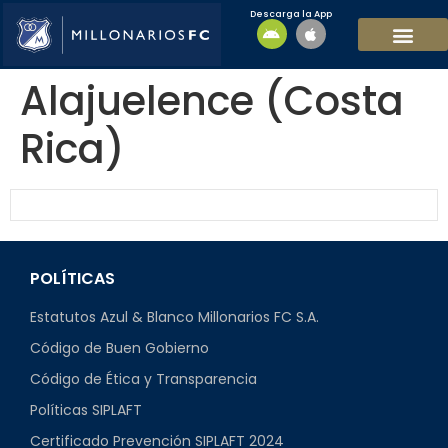
Descarga la App
EQUIPO MASCULI
EQUIPO FEMENINO
MFC SOSTENIBL
Alajuelence (Costa
Rica)
POLÍTICAS
Estatutos Azul & Blanco Millonarios FC S.A.
Código de Buen Gobierno
Código de Ética y Transparencia
Políticas SIPLAFT
Certificado Prevención SIPLAFT 2024