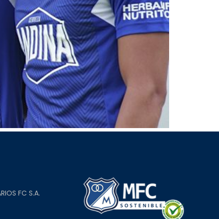
L
RIOS FC S.A.