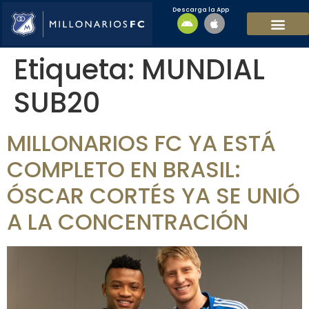
Descarga la App
EQUIPO MASCULI
EQUIPO FEMENINO
MFC SOSTENIBL
Etiqueta:
MUNDIAL
SUB20
MILLONARIOS FC YA ESTÁ
COMPLETO EN BRASIL:
ÓSCAR CORTÉS YA SE UNIÓ
A LA CONCENTRACIÓN