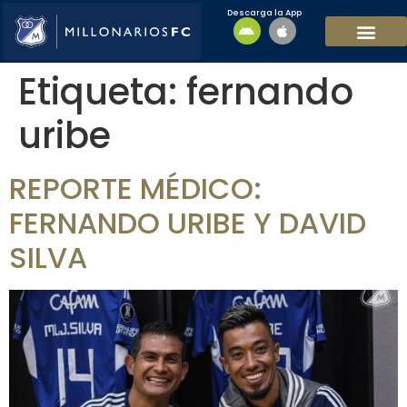
Descarga la App
EQUIPO MASCULI
EQUIPO FEMENINO
MFC SOSTENIBL
Etiqueta:
fernando
uribe
REPORTE MÉDICO:
FERNANDO URIBE Y DAVID
SILVA