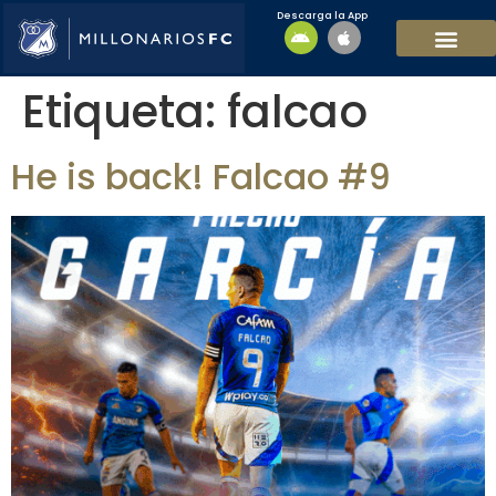
Descarga la App
EQUIPO MASCULI
EQUIPO FEMENINO
MFC SOSTENIBL
Etiqueta:
falcao
He is back! Falcao #9