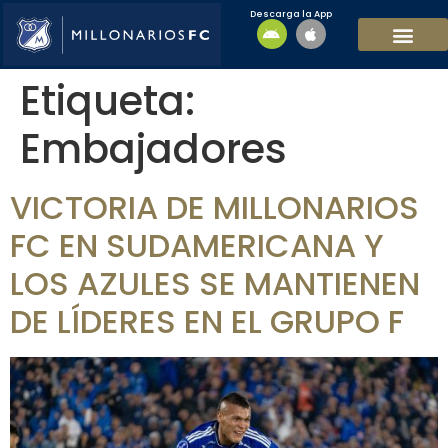
Descarga la App
EQUIPO MASCULI
EQUIPO FEMENINO
MFC SOSTENIBL
Etiqueta:
Embajadores
VICTORIA DE MILLONARIOS
FC EN SUDAMERICANA Y
LOS AZULES SE MANTIENEN
DE LÍDERES EN EL GRUPO F