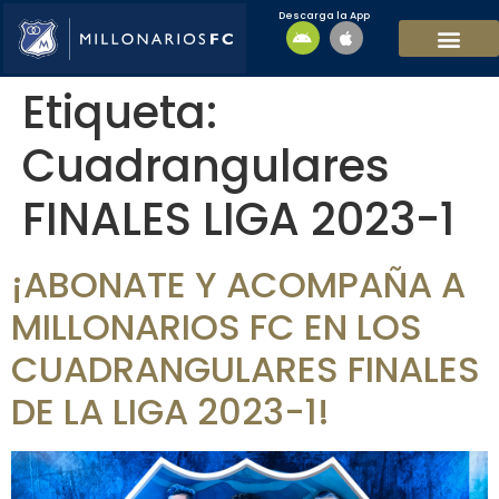
Descarga la App
EQUIPO MASCULI
EQUIPO FEMENINO
MFC SOSTENIBL
Etiqueta:
Cuadrangulares
FINALES LIGA 2023-1
¡ABONATE Y ACOMPAÑA A
MILLONARIOS FC EN LOS
CUADRANGULARES FINALES
DE LA LIGA 2023-1!