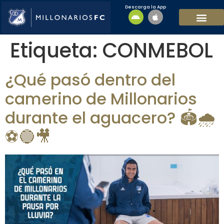
Descarga la App
EQUIPO MASCULI
EQUIPO FEMENINO
MFC SOSTENIBL
Etiqueta:
CONMEBOL
¿Qué pasó dentro del
camerino de Millonarios
durante el aguacero? 🏟️🌧️
⚽️🔵🎥