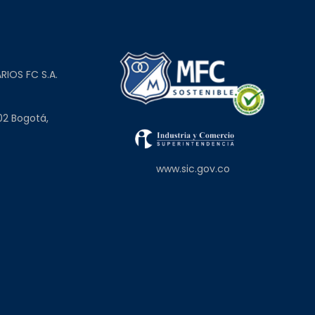
L
RIOS FC S.A.
02 Bogotá,
www.sic.gov.co