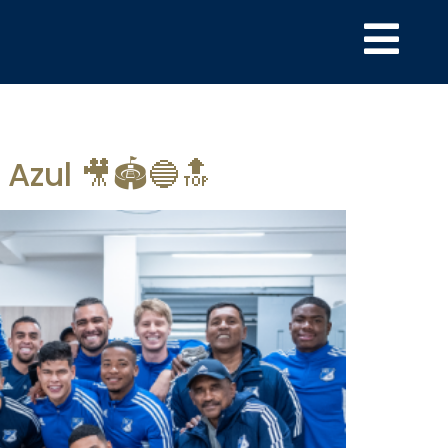
Azul 🎥🏟️🔵🔝