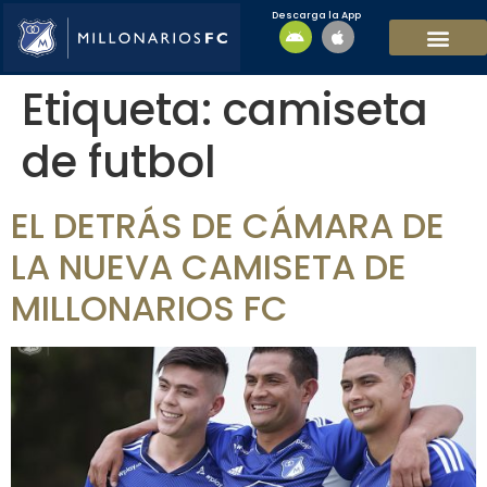
Descarga la App
EQUIPO MASCULI
EQUIPO FEMENINO
MFC SOSTENIBL
Etiqueta:
camiseta
de futbol
EL DETRÁS DE CÁMARA DE
LA NUEVA CAMISETA DE
MILLONARIOS FC