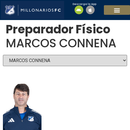
Descarga la App
EQUIPO MASCULI
EQUIPO FEMENINO
MFC SOSTENIBL
Preparador Físico
MARCOS CONNENA