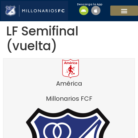
Descarga la App
EQUIPO MASCULI
EQUIPO FEMENINO
MFC SOSTENIBL
LF Semifinal
(vuelta)
América
Millonarios FCF