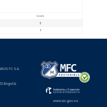
Goals
2
1
L
RIOS FC S.A.
02 Bogotá,
www.sic.gov.co