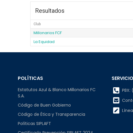
Resultados
Club
Millonarios FCF
La Equidad
POLÍTICAS
SERVICIO
Estatutos Azul & Blanco Millonarios FC
PBX: (
S.A.
Cont
Código de Buen Gobierno
Línea
Código de Ética y Transparencia
Políticas SIPLAFT
Certificado Prevención SIPLAFT 2024