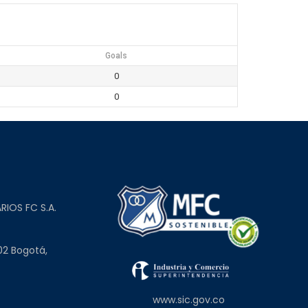
Goals
0
0
L
RIOS FC S.A.
02 Bogotá,
www.sic.gov.co