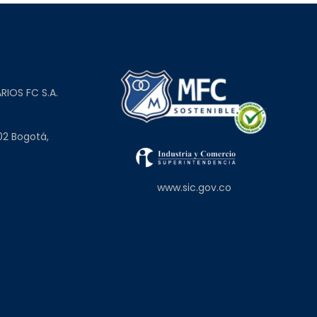
L
RIOS FC S.A.
02 Bogotá,
www.sic.gov.co