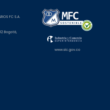
L
RIOS FC S.A.
02 Bogotá,
www.sic.gov.co