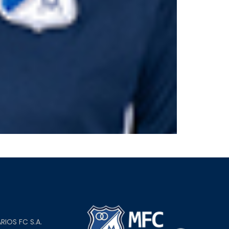
L
RIOS FC S.A.