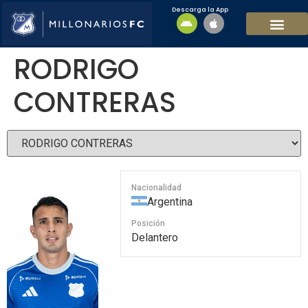
Descarga la App
EQUIPO MASCULI
EQUIPO FEMENINO
MFC SOSTENIBL
RODRIGO
CONTRERAS
Nacionalidad
Argentina
Posición
Delantero