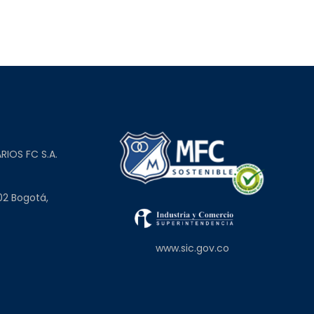
L
RIOS FC S.A.
02 Bogotá,
www.sic.gov.co