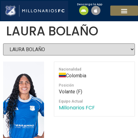
Descarga la App
EQUIPO MASCULI
EQUIPO FEMENINO
MFC SOSTENIBL
LAURA BOLAÑO
Nacionalidad
Colombia
Posición
Volante (F)
Equipo Actual
Millonarios FCF