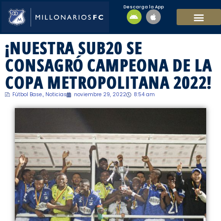
Descarga la App
EQUIPO MASCULI
EQUIPO FEMENINO
MFC SOSTENIBL
¡NUESTRA SUB20 SE
CONSAGRÓ CAMPEONA DE LA
COPA METROPOLITANA 2022!
Fútbol Base.
,
Noticias
noviembre 29, 2022
8:54 am