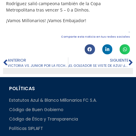
Rodríguez salió campeona también de la Copa
Metropolitana tras vencer 5 – 0 a Dinhos.
¡Vamos Millonarios! ¡Vamos Embajador!
Comparte esta noticia en tus redes sociales
ANTERIOR
SIGUIENTE
VICTORIA VS. JUNIOR POR LA FECHA 5 DEL CUADRANGULAR FINAL 2022-2
¡EL GOLEADOR SE VISTE DE AZUL! ¡LEONARDO CASTRO ES NUEVO JUGADOR DEL EMBAJADOR!
POLÍTICAS
Estatutos Azul & Blanco Millonarios FC S.A.
Código de Buen Gobierno
Código de Ética y Transparencia
Políticas SIPLAFT