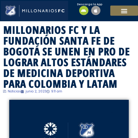
Descarga la App
EQUIPO MASCULI
EQUIPO FEMENINO
MFC SOSTENIBL
MILLONARIOS FC Y LA
FUNDACIÓN SANTA FE DE
BOGOTÁ SE UNEN EN PRO DE
LOGRAR ALTOS ESTÁNDARES
DE MEDICINA DEPORTIVA
PARA COLOMBIA Y LATAM
Noticias
junio 2, 2023
9:11 am