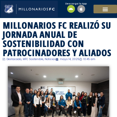
Descarga la App
EQUIPO MASCULI
EQUIPO FEMENINO
MFC SOSTENIBL
MILLONARIOS FC REALIZÓ SU
JORNADA ANUAL DE
SOSTENIBILIDAD CON
PATROCINADORES Y ALIADOS
Destacada
,
MFC Sostenible
,
Noticias
mayo 14, 2025
10:45 am