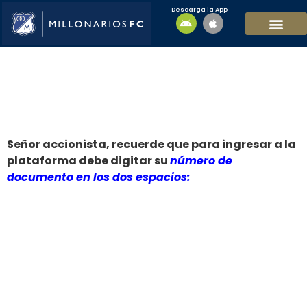
Descarga la App
EQUIPO MASCULI
EQUIPO FEMENINO
MFC SOSTENIBL
INICIAR SESIÓN
Señor accionista, recuerde que para ingresar a la
plataforma debe digitar su
número de
documento en los dos espacios:
Nombre de usuario o correo electrónico:
Contraseña