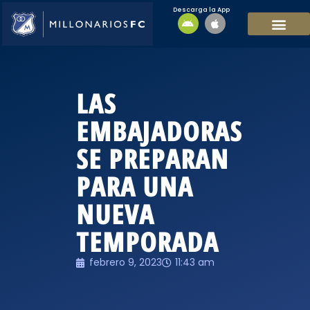
Descarga la App
EQUIPO MASCULI
EQUIPO FEMENINO
MFC SOSTENIBL
LAS
EMBAJADORAS
SE PREPARAN
PARA UNA
NUEVA
TEMPORADA
febrero 9, 2023
11:43 am