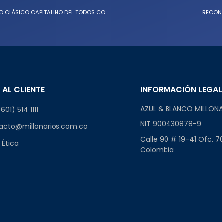
REVIVE AQUÍ LAS IMÁGENES DE LA VICTORIA EN EL SEGUNDO CLÁSICO CAPITALINO DEL TODOS CONTRA TODOS
RECONO
 AL CLIENTE
INFORMACIÓN LEGA
AZUL & BLANCO MILLONA
601) 514 1111
NIT 900430878-9
acto@millonarios.com.co
Calle 90 # 19-41 Ofc. 7
 Ética
Colombia