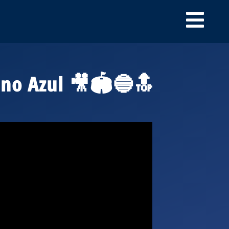
ino Azul 🎥🏟️🔵🔝