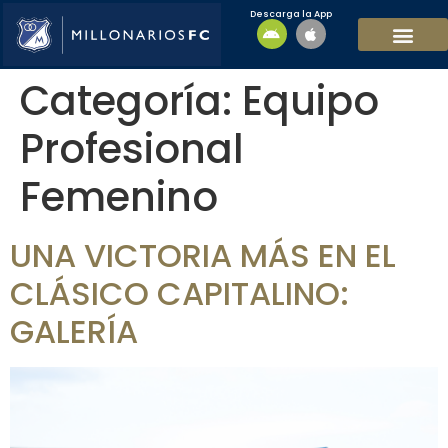
Descarga la App
EQUIPO MASCULI
EQUIPO FEMENINO
MFC SOSTENIBL
Categoría:
Equipo
Profesional
Femenino
UNA VICTORIA MÁS EN EL
CLÁSICO CAPITALINO:
GALERÍA