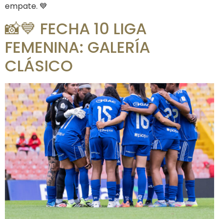
empate. 💙
📸💙 FECHA 10 LIGA
FEMENINA: GALERÍA
CLÁSICO