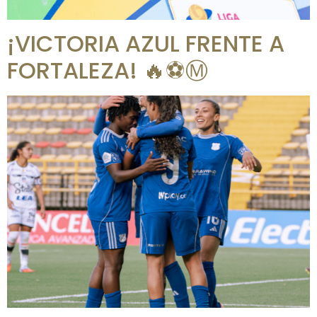
¡VICTORIA AZUL FRENTE A
FORTALEZA! 🔥⚽Ⓜ️